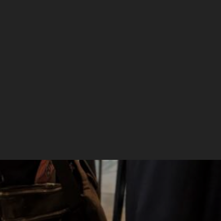
van den Broeck
info@eendrachtbv.nl