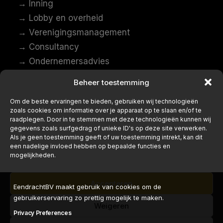
→ Inning
→ Lobby en overheid
→ Verenigingsmanagement
→ Consultancy
→ Ondernemersadvies
→ Opleiden en ontwikkelen
Beheer toestemming
→ Duurzame inzetbaarheid
Om de beste ervaringen te bieden, gebruiken wij technologieën
zoals cookies om informatie over je apparaat op te slaan en/of te
raadplegen. Door in te stemmen met deze technologieën kunnen wij
→ Home
gegevens zoals surfgedrag of unieke ID's op deze site verwerken.
→ Over ons
Als je geen toestemming geeft of uw toestemming intrekt, kan dit
een nadelige invloed hebben op bepaalde functies en
→ Werken bij
mogelijkheden.
→ Ons team
→ Contact
Accepteren
EendrachtBV maakt gebruik van cookies om de
gebruikerservaring zo prettig mogelijk te maken.
Weigeren
Privacy Preferences